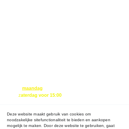
ONZE ONLINE 
WINKELS ZIJN NU 
NOG GESLOTEN!
U kunt uw 
bestellingen tot 16:00 
uur plaatsen in deze 
webshop. De 
bestelling wordt de 
volgende ochtend 
bezorgd. 
Bestellingen voor 
maandag
 dienen 
z
aterdag voor 15:00 
uur 
geplaatst te zijn!
Deze website maakt gebruik van cookies om
noodzakelijke sitefunctionaliteit te bieden en aankopen
mogelijk te maken. Door deze website te gebruiken, gaat