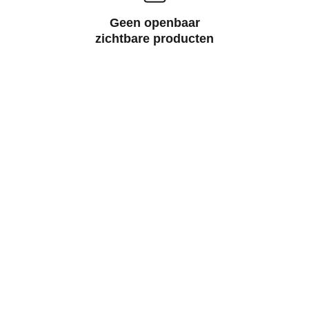
Geen openbaar
zichtbare producten
Houd u er aub 
rekening mee dat het 
minimum 
bestelbedrag € 10,00 
is.  (alle prijzen zijn 
inclusief BTW)