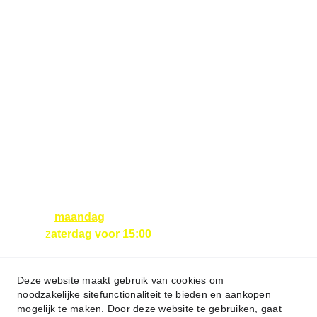
ONZE ONLINE 
WINKELS ZIJN NU 
NOG GESLOTEN!
U kunt uw 
bestellingen tot 16:00 
uur plaatsen in deze 
webshop. De 
bestelling wordt de 
volgende ochtend 
bezorgd. 
Bestellingen voor 
maandag
 dienen 
z
aterdag voor 15:00 
uur 
geplaatst te zijn!
Deze website maakt gebruik van cookies om
noodzakelijke sitefunctionaliteit te bieden en aankopen
mogelijk te maken. Door deze website te gebruiken, gaat