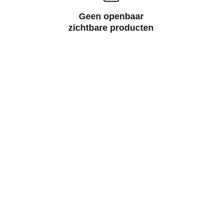
Geen openbaar
zichtbare producten
Houd u er aub 
rekening mee dat het 
minimum 
bestelbedrag € 10,00 
is.  (alle prijzen zijn 
inclusief BTW)